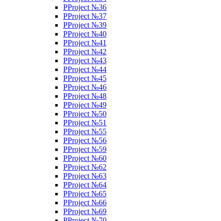
PProject №36
PProject №37
PProject №39
PProject №40
PProject №41
PProject №42
PProject №43
PProject №44
PProject №45
PProject №46
PProject №48
PProject №49
PProject №50
PProject №51
PProject №55
PProject №56
PProject №59
PProject №60
PProject №62
PProject №63
PProject №64
PProject №65
PProject №66
PProject №69
PProject №70