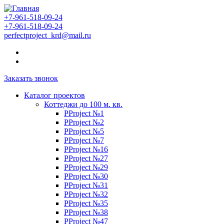
+7-961-518-09-24
+7-961-518-09-24
perfectproject_krd@mail.ru
Заказать звонок
Каталог проектов
Коттеджи до 100 м. кв.
PProject №1
PProject №2
PProject №5
PProject №7
PProject №16
PProject №27
PProject №29
PProject №30
PProject №31
PProject №32
PProject №35
PProject №38
PProject №47