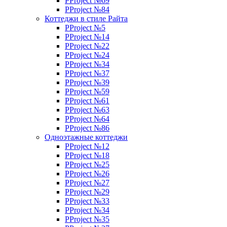
PProject №69
PProject №84
Коттеджи в стиле Райта
PProject №5
PProject №14
PProject №22
PProject №24
PProject №34
PProject №37
PProject №39
PProject №59
PProject №61
PProject №63
PProject №64
PProject №86
Одноэтажные коттеджи
PProject №12
PProject №18
PProject №25
PProject №26
PProject №27
PProject №29
PProject №33
PProject №34
PProject №35