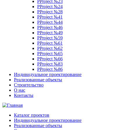
PProject №23
PProject №24
PProject №28
PProject №41
PProject №44
PProject №46
PProject №49
PProject №59
PProject №61
PProject №62
PProject №65
PProject №66
PProject №83
PProject №86
Индивидуальное проектирование
Реализованные объекты
Строительство
О нас
Контакты
Каталог проектов
Индивидуальное проектирование
Реализованные объекты