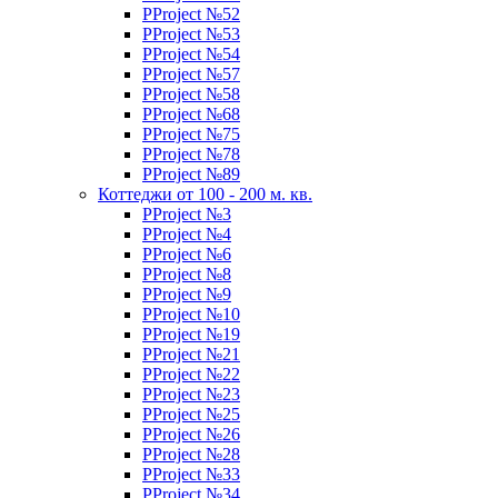
PProject №52
PProject №53
PProject №54
PProject №57
PProject №58
PProject №68
PProject №75
PProject №78
PProject №89
Коттеджи от 100 - 200 м. кв.
PProject №3
PProject №4
PProject №6
PProject №8
PProject №9
PProject №10
PProject №19
PProject №21
PProject №22
PProject №23
PProject №25
PProject №26
PProject №28
PProject №33
PProject №34