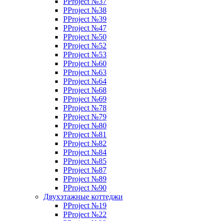
PProject №37
PProject №38
PProject №39
PProject №47
PProject №50
PProject №52
PProject №53
PProject №60
PProject №63
PProject №64
PProject №68
PProject №69
PProject №78
PProject №79
PProject №80
PProject №81
PProject №82
PProject №84
PProject №85
PProject №87
PProject №89
PProject №90
Двухэтажные коттеджи
PProject №19
PProject №22