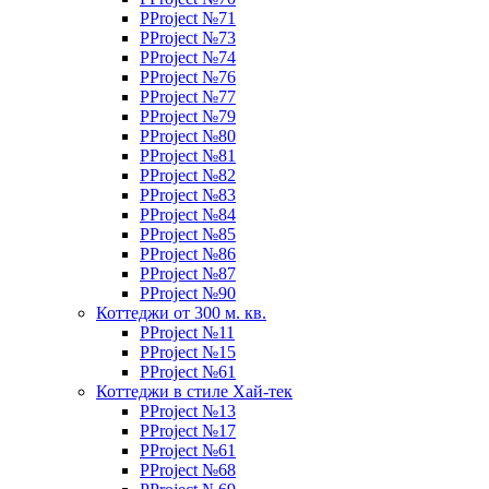
PProject №71
PProject №73
PProject №74
PProject №76
PProject №77
PProject №79
PProject №80
PProject №81
PProject №82
PProject №83
PProject №84
PProject №85
PProject №86
PProject №87
PProject №90
Коттеджи от 300 м. кв.
PProject №11
PProject №15
PProject №61
Коттеджи в стиле Хай-тек
PProject №13
PProject №17
PProject №61
PProject №68