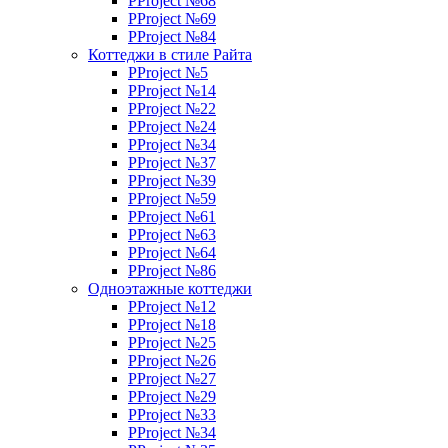
PProject №68
PProject №69
PProject №84
Коттеджи в стиле Райта
PProject №5
PProject №14
PProject №22
PProject №24
PProject №34
PProject №37
PProject №39
PProject №59
PProject №61
PProject №63
PProject №64
PProject №86
Одноэтажные коттеджи
PProject №12
PProject №18
PProject №25
PProject №26
PProject №27
PProject №29
PProject №33
PProject №34