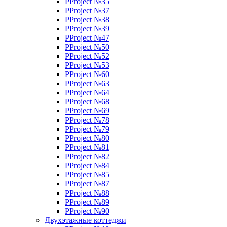
PProject №35
PProject №37
PProject №38
PProject №39
PProject №47
PProject №50
PProject №52
PProject №53
PProject №60
PProject №63
PProject №64
PProject №68
PProject №69
PProject №78
PProject №79
PProject №80
PProject №81
PProject №82
PProject №84
PProject №85
PProject №87
PProject №88
PProject №89
PProject №90
Двухэтажные коттеджи