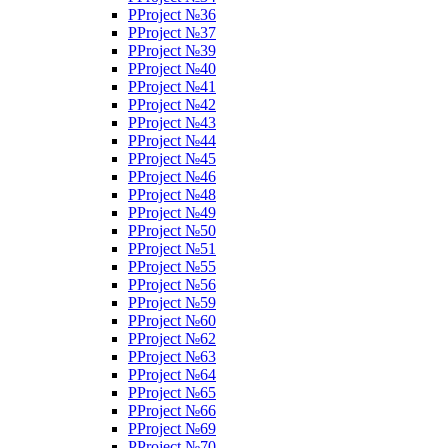
PProject №36
PProject №37
PProject №39
PProject №40
PProject №41
PProject №42
PProject №43
PProject №44
PProject №45
PProject №46
PProject №48
PProject №49
PProject №50
PProject №51
PProject №55
PProject №56
PProject №59
PProject №60
PProject №62
PProject №63
PProject №64
PProject №65
PProject №66
PProject №69
PProject №70