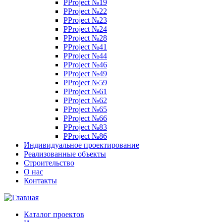
PProject №19
PProject №22
PProject №23
PProject №24
PProject №28
PProject №41
PProject №44
PProject №46
PProject №49
PProject №59
PProject №61
PProject №62
PProject №65
PProject №66
PProject №83
PProject №86
Индивидуальное проектирование
Реализованные объекты
Строительство
О нас
Контакты
Каталог проектов