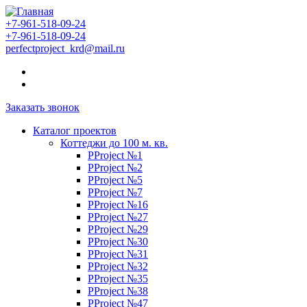
+7-961-518-09-24
+7-961-518-09-24
perfectproject_krd@mail.ru
Заказать звонок
Каталог проектов
Коттеджи до 100 м. кв.
PProject №1
PProject №2
PProject №5
PProject №7
PProject №16
PProject №27
PProject №29
PProject №30
PProject №31
PProject №32
PProject №35
PProject №38
PProject №47