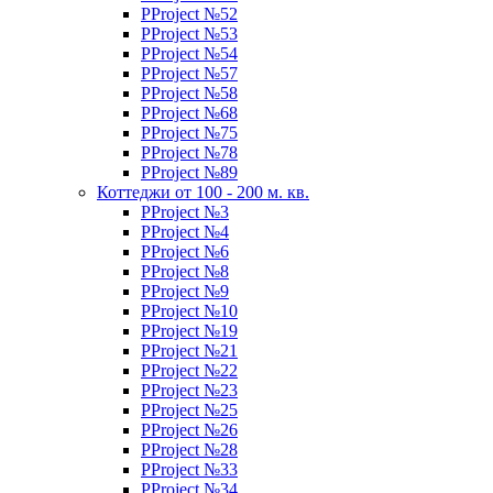
PProject №52
PProject №53
PProject №54
PProject №57
PProject №58
PProject №68
PProject №75
PProject №78
PProject №89
Коттеджи от 100 - 200 м. кв.
PProject №3
PProject №4
PProject №6
PProject №8
PProject №9
PProject №10
PProject №19
PProject №21
PProject №22
PProject №23
PProject №25
PProject №26
PProject №28
PProject №33
PProject №34