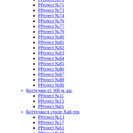
PProject №71
PProject №73
PProject №74
PProject №76
PProject №77
PProject №79
PProject №80
PProject №81
PProject №82
PProject №83
PProject №84
PProject №85
PProject №86
PProject №87
PProject №88
PProject №90
Коттеджи от 300 м. кв.
PProject №11
PProject №15
PProject №61
Коттеджи в стиле Хай-тек
PProject №13
PProject №17
PProject №61